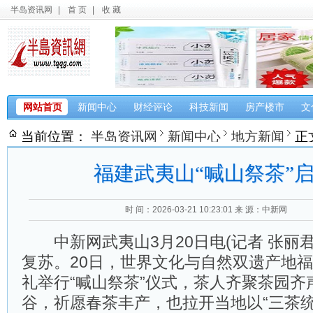
半岛资讯网
|
首 页
|
收 藏
网站首页
新闻中心
财经评论
科技新闻
房产楼市
文
当前位置：
半岛资讯网
新闻中心
地方新闻
正
福建武夷山“喊山祭茶”
时 间：2026-03-21 10:23:01
来 源：中新网
中新网武夷山3月20日电(记者 张丽君
复苏。20日，世界文化与自然双遗产地
礼举行“喊山祭茶”仪式，茶人齐聚茶园齐
谷，祈愿春茶丰产，也拉开当地以“三茶统