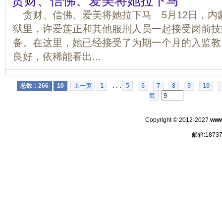
贪财、信佛、爱美将她拉下马
贪财、信佛、爱美将她拉下马 5月12日，内
狱里，许爱莲正和其他服刑人员一起接受岗前技
备。在这里，她已经接受了为期一个月的入监教
良好，依稀能看出...
总数：266
10
上一页
1
...
5
6
7
8
9
10
页
Copyright © 2012-2027
www
邮箱:18737