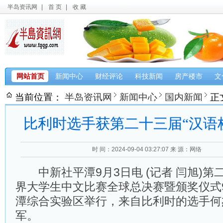
半岛资讯网
|
首 页
|
收 藏
网站首页
新闻中心
财经评论
科技新闻
房产楼市
文
当前位置：
半岛资讯网
新闻中心
国内新闻
正
比利时选手获第二十三届“汉语
时 间：2024-09-04 03:27:07
来 源：网络
中新社平潭9月3日电 (记者 闫旭)第二
界大学生中文比赛全球总决赛暨颁奖仪式
潭综合实验区举行，来自比利时的选手何
军。