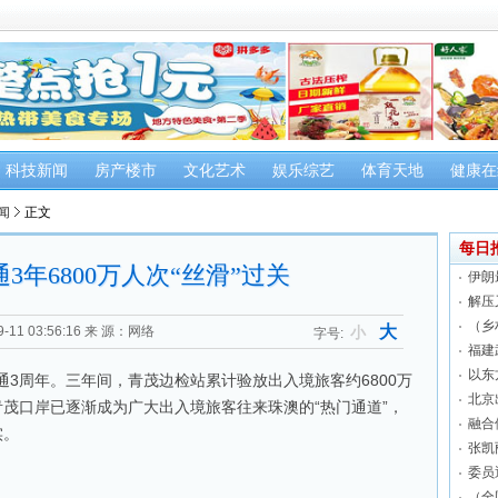
科技新闻
房产楼市
文化艺术
娱乐综艺
体育天地
健康在
闻
正文
每日
3年6800万人次“丝滑”过关
伊朗
解压
（乡
大
11 03:56:16
来 源：网络
小
字号:
福建
以东
通3周年。三年间，青茂边检站累计验放出入境旅客约6800万
北京
茂口岸已逐渐成为广大出入境旅客往来珠澳的“热门通道”，
融合
实。
张凯
委员
（全