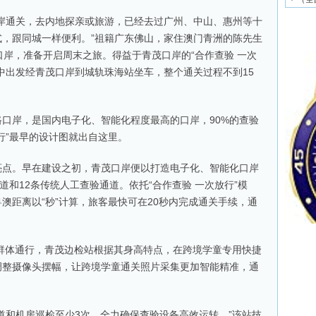
通关，去内地探亲或旅游，已经去过广州、中山、惠州等十
，跟同城一样便利。”祖籍广东佛山，家住澳门青洲的陈先生
口岸，准备开启周末之旅。得益于青茂口岸的“合作查验 一次
中出发经青茂口岸到城轨珠海站坐车，整个通关过程不到15
岸，是国内电子化、智能化程度最高的口岸，90%的查验
行”最早的设计图就出自这里。
。早在建设之初，青茂口岸便以打造电子化、智能化口岸
道和12条传统人工查验通道。依托“合作查验 一次放行”模
澳距离以“秒”计算，旅客最快可在20秒内完成通关手续，通
群体通行，青茂边检站根据其身高特点，在跨境学童专用快捷
调整摄像头摆幅，让跨境学童通关照片采集更加智能精准，通
和机房巡检至少3次，全力确保查验设备高效运转。”该站技