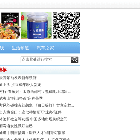
线
生活频道
汽车之家
推荐
最高领袖发表新年致辞
又上头 拼豆成年轻人新宠
村行·看振兴）太原西邵村：盐碱地上结出...
武夷山“喊山祭茶”启春茶季
方风韵碰撞奇幻想象 《白日提灯》官宣定档...
出入境窗口：这七种情形可“速办”证件
体验和社交等功能 中国多地出现钩织空间
丽寄语女性做好自己
通道丨明吉措姆：医疗人才“组团式”援藏...
国两会）全国人大代表胡伟：让文化在传承...