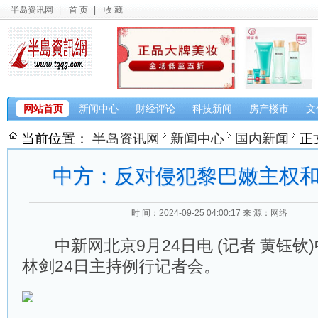
半岛资讯网
|
首 页
|
收 藏
网站首页
新闻中心
财经评论
科技新闻
房产楼市
文
当前位置：
半岛资讯网
新闻中心
国内新闻
正
中方：反对侵犯黎巴嫩主权
时 间：2024-09-25 04:00:17
来 源：网络
中新网北京9月24日电 (记者 黄钰钦
林剑24日主持例行记者会。