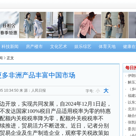
科技新闻
房产楼市
文化艺术
娱乐综艺
体育天地
健康在
闻
正文
每日
更多非洲产品丰富中国市场
伊朗
解压
（乡
大
5 10:34:50
来 源：人民日报
小
字号:
福建
以东
放，实现共同发展，自2024年12月1日起，
北京
不发达国家100%税目产品适用税率为零的特惠
融合
配额内关税税率降为零，配额外关税税率不
张凯
续推进，贸易活力不断迸发。近日，记者分别
委员
贸易企业及生产制造企业，观察零关税政策如
（全