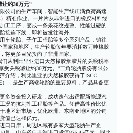
约30万元”
公司的生产车间，智能生产线正满负荷高速
车）精准作业。一片片从非洲进口的橡胶材料经
加工工序，变成一条条花纹规整、性能过硬的
胎接连下线，即将被发往海外。
车轮胎、子午工程胎等多个系列产品，销往
多个国家和地区，生产轮胎每年要消耗数万吨橡胶
，将更多目光投向了非洲国家。
们从利比里亚进口天然橡胶烟胶片的关税税率
享受关税减让约30万元。”三角轮胎股份有限公
萍介绍，利比里亚的天然橡胶获得了ISCC
认证），是生产高端轮胎的重要原料，产品具备更
多资金投入研发，成功迭代出适配新能源汽
工况的抗刺扎工程胎等产品。凭借高性价比优
干地区新市场，优化欧洲、东南亚地区的分销
货值已达48亿元。
口口岸，周边区域有多家大型轮胎生产企
0月，山东省自非洲进口货值876.45亿元，同比