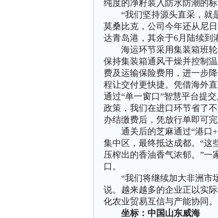
纯度的净籽装入防水防潮的标
“我们坚持源头直采，就是
莫桑比克，公司今年还从尼日尔
达青岛港，其余于6月陆续到
海运环节采用集装箱班轮运输
保持集装箱通风干燥并控制温
费及运输保险费用，进一步降
程让交付更快捷。凭借海外直
通过“单一窗口”智慧平台提
政策，我们在进口环节省了不
办结缴费后，凭放行单即可完
通关后的芝麻通过“港口+
集中区，最终抵达成都。“这
压榨出的香油香气浓郁。”一
口。
“我们将继续加大非洲市场
说。越来越多的企业正以实际
化农业贸易互信与产能协同。
坐标：中国山东威海