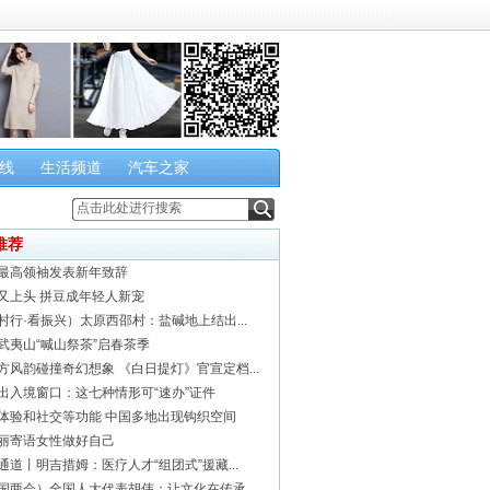
线
生活频道
汽车之家
推荐
最高领袖发表新年致辞
又上头 拼豆成年轻人新宠
村行·看振兴）太原西邵村：盐碱地上结出...
武夷山“喊山祭茶”启春茶季
方风韵碰撞奇幻想象 《白日提灯》官宣定档...
出入境窗口：这七种情形可“速办”证件
体验和社交等功能 中国多地出现钩织空间
丽寄语女性做好自己
通道丨明吉措姆：医疗人才“组团式”援藏...
国两会）全国人大代表胡伟：让文化在传承...