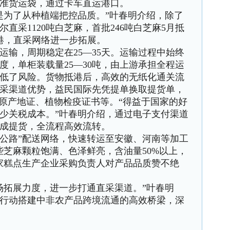
准货运袋，通过卡车直运港口。
为了从种植端把控品质。”叶春明介绍，除了
直采1120吨白芝麻，首批246吨白芝麻5月抵
港，直采网络进一步拓展。
，周期稳定在25—35天。运输过程中始终
度，单柜装载量25—30吨，由上游承担全程运
低了风险。货物抵港后，高效的无纸化通关流
采渠道优势，益民国际先凭提单换取提货单，
交原产地证、植物检疫证书等。“得益于国家的好
少关税成本。”叶春明介绍，通过电子支付渠道
成提货，全流程高效流转。
公路”配送网络，快速转运至安徽、河南等加工
些芝麻颗粒饱满、色泽鲜亮，含油量50%以上，
家糕点生产企业采购负责人对产品品质赞不绝
拓展力度，进一步打通直采渠道。”叶春明
行动搭建中非农产品跨境流通的高效桥梁，深