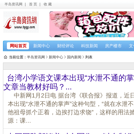
半岛资讯网
|
首 页
|
收 藏
网站首页
新闻中心
财经评论
科技新闻
房产楼市
文
当前位置：
半岛资讯网
新闻中心
国内新闻
列表
台湾小学语文课本出现“水泄不通的掌
文章当教材好吗？...
中新网1月2日电 据台湾《联合报》报道，近
本出现“水泄不通的掌声”这种句型，“就在水泄
他祖母抓个正着，边挨打边求饶”，这样的用法掀
源：课...